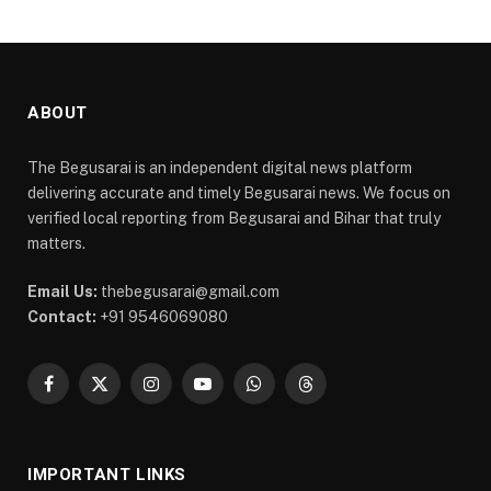
ABOUT
The Begusarai is an independent digital news platform
delivering accurate and timely Begusarai news. We focus on
verified local reporting from Begusarai and Bihar that truly
matters.
Email Us:
thebegusarai@gmail.com
Contact:
+91 9546069080
Facebook
X
Instagram
YouTube
WhatsApp
Threads
(Twitter)
IMPORTANT LINKS