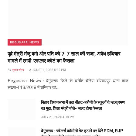
BEGUSARAI NEWS
पूर्व मंत्री मंजू वर्मा और पति को 7-7 साल की सजा, अवैध हथियार
मामले में एमपी-एमएलए कोर्ट का फैसला
BY
सुमन सौरब
AUGUST 1, 2026 6:22 PM
Begusarai News : बेगूसराय जिले के चर्चित चेरिया बरियारपुर थाना कांड
संख्या-143/2018 में शनिवार को…
बिहार विधानसभा में उठा बीहट-बरौनी के स्कूलों के उत्क्रमण
का मुद्दा, शिक्षा मंत्री बोले- जल्द होगा फैसला
JULY 21, 2026 4:18 PM
बेगूसराय : ज्वेलर्स कॉलोनी गेट हटाने पर घिरे SDM, BJP