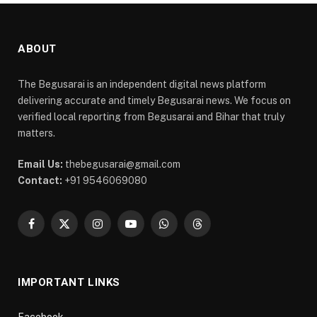
ABOUT
The Begusarai is an independent digital news platform
delivering accurate and timely Begusarai news. We focus on
verified local reporting from Begusarai and Bihar that truly
matters.
Email Us:
thebegusarai@gmail.com
Contact:
+91 9546069080
Facebook
X
Instagram
YouTube
WhatsApp
Threads
(Twitter)
IMPORTANT LINKS