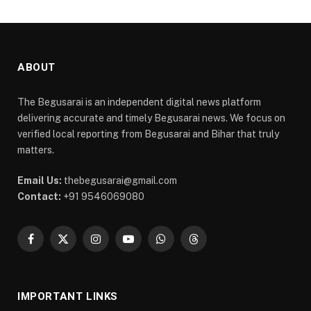
ABOUT
The Begusarai is an independent digital news platform
delivering accurate and timely Begusarai news. We focus on
verified local reporting from Begusarai and Bihar that truly
matters.
Email Us:
thebegusarai@gmail.com
Contact:
+91 9546069080
Facebook
X
Instagram
YouTube
WhatsApp
Threads
(Twitter)
IMPORTANT LINKS