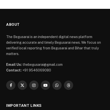
ABOUT
The Begusarai is an independent digital news platform
delivering accurate and timely Begusarai news. We focus on
verified local reporting from Begusarai and Bihar that truly
matters.
Email Us:
thebegusarai@gmail.com
Contact:
+91 9546069080
Facebook
X
Instagram
YouTube
WhatsApp
Threads
(Twitter)
IMPORTANT LINKS