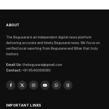
ABOUT
The Begusarai is an independent digital news platform
delivering accurate and timely Begusarai news. We focus on
verified local reporting from Begusarai and Bihar that truly
matters.
Email Us:
thebegusarai@gmail.com
Contact:
+91 9546069080
Facebook
X
Instagram
YouTube
WhatsApp
Threads
(Twitter)
IMPORTANT LINKS