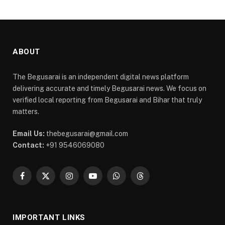
ABOUT
The Begusarai is an independent digital news platform
delivering accurate and timely Begusarai news. We focus on
verified local reporting from Begusarai and Bihar that truly
matters.
Email Us:
thebegusarai@gmail.com
Contact:
+91 9546069080
Facebook
X
Instagram
YouTube
WhatsApp
Threads
(Twitter)
IMPORTANT LINKS