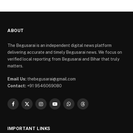
ABOUT
The Begusarai is an independent digital news platform
delivering accurate and timely Begusarai news. We focus on
verified local reporting from Begusarai and Bihar that truly
matters.
Email Us:
thebegusarai@gmail.com
Contact:
+91 9546069080
Facebook
X
Instagram
YouTube
WhatsApp
Threads
(Twitter)
IMPORTANT LINKS