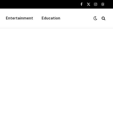
Facebook
X
Instagram
Threa
(Twitter)
Entertainment
Education