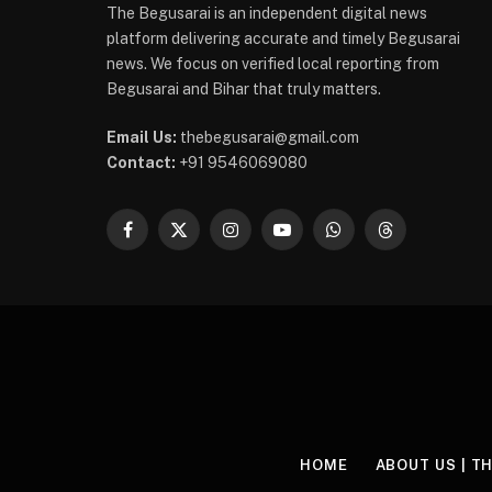
The Begusarai is an independent digital news
platform delivering accurate and timely Begusarai
news. We focus on verified local reporting from
Begusarai and Bihar that truly matters.
Email Us:
thebegusarai@gmail.com
Contact:
+91 9546069080
Facebook
X
Instagram
YouTube
WhatsApp
Threads
(Twitter)
HOME
ABOUT US | T