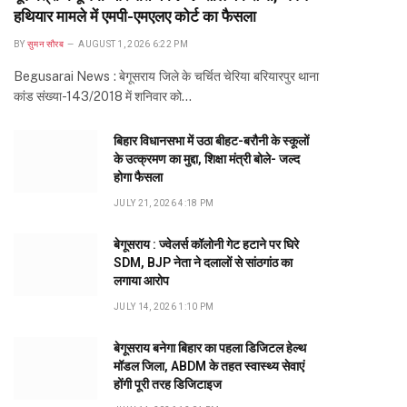
हथियार मामले में एमपी-एमएलए कोर्ट का फैसला
BY
सुमन सौरब
AUGUST 1, 2026 6:22 PM
Begusarai News : बेगूसराय जिले के चर्चित चेरिया बरियारपुर थाना
कांड संख्या-143/2018 में शनिवार को…
बिहार विधानसभा में उठा बीहट-बरौनी के स्कूलों
के उत्क्रमण का मुद्दा, शिक्षा मंत्री बोले- जल्द
होगा फैसला
JULY 21, 2026 4:18 PM
बेगूसराय : ज्वेलर्स कॉलोनी गेट हटाने पर घिरे
SDM, BJP नेता ने दलालों से सांठगांठ का
लगाया आरोप
JULY 14, 2026 1:10 PM
बेगूसराय बनेगा बिहार का पहला डिजिटल हेल्थ
मॉडल जिला, ABDM के तहत स्वास्थ्य सेवाएं
होंगी पूरी तरह डिजिटाइज