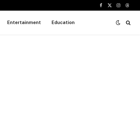
Facebook
X
Instagram
Threa
(Twitter)
Entertainment
Education