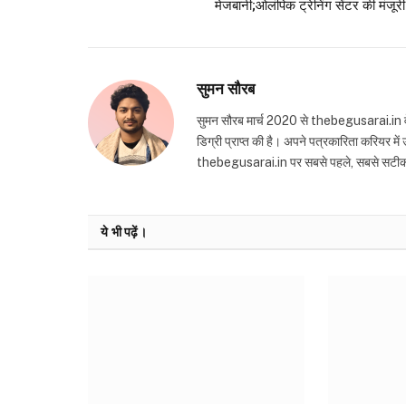
मेजबानी;ओलंपिक ट्रेनिंग सेंटर की मंजूरी
सुमन सौरब
सुमन सौरब मार्च 2020 से thebegusarai.in वेबसा
डिग्री प्राप्त की है। अपने पत्रकारिता करियर मे
thebegusarai.in पर सबसे पहले, सबसे सटीक और तथ
ये भी पढ़ें।