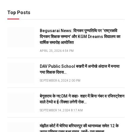
Top Posts
Begusarai News: दिनकर पुण्यतिथि पर ‘राष्ट्रकवि
दिनकर शिक्षक सम्मान’ और KGM Dreams विद्यालय का
वार्षिक समारोह आयोजित
APRIL 25, 2026 4:54 PM
DAV Public School बखरी में अनोखे अंदाज में मनाया
गया शिक्षक दिवस…
SEPTEMBER 6, 2024 2:00 PM
बेगूसराय के नए DM ने कहा- शहर में बिना नंबर व रजिस्ट्रेशन
वाले टेम्पो व ई-रिक्शा लगेगी रोक…
SEPTEMBER 14, 2024 8:17 AM
मंझौल कोर्ट में चेरिया बरियारपुर की थानाध्यक्ष समेत 12 के
ऊपर परिवाद पत्र हुआ दायर, जानें- पूरा मामला…