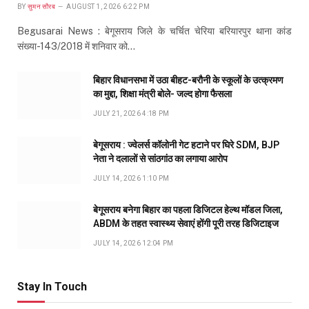
BY
सुमन सौरब
AUGUST 1, 2026 6:22 PM
Begusarai News : बेगूसराय जिले के चर्चित चेरिया बरियारपुर थाना कांड
संख्या-143/2018 में शनिवार को…
बिहार विधानसभा में उठा बीहट-बरौनी के स्कूलों के उत्क्रमण
का मुद्दा, शिक्षा मंत्री बोले- जल्द होगा फैसला
JULY 21, 2026 4:18 PM
बेगूसराय : ज्वेलर्स कॉलोनी गेट हटाने पर घिरे SDM, BJP
नेता ने दलालों से सांठगांठ का लगाया आरोप
JULY 14, 2026 1:10 PM
बेगूसराय बनेगा बिहार का पहला डिजिटल हेल्थ मॉडल जिला,
ABDM के तहत स्वास्थ्य सेवाएं होंगी पूरी तरह डिजिटाइज
JULY 14, 2026 12:04 PM
Stay In Touch