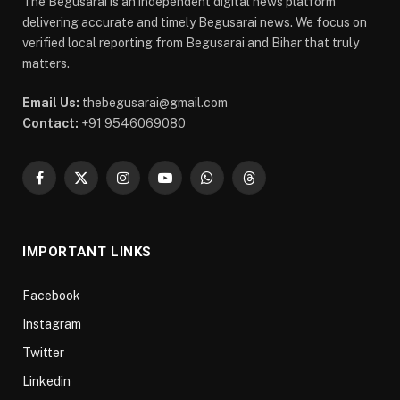
The Begusarai is an independent digital news platform
delivering accurate and timely Begusarai news. We focus on
verified local reporting from Begusarai and Bihar that truly
matters.
Email Us:
thebegusarai@gmail.com
Contact:
+91 9546069080
Facebook
X
Instagram
YouTube
WhatsApp
Threads
(Twitter)
IMPORTANT LINKS
Facebook
Instagram
Twitter
Linkedin