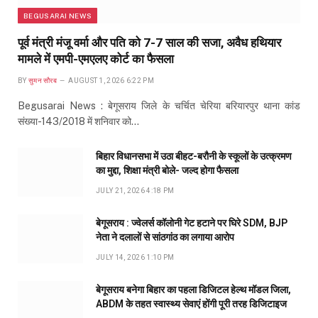
BEGUSARAI NEWS
पूर्व मंत्री मंजू वर्मा और पति को 7-7 साल की सजा, अवैध हथियार
मामले में एमपी-एमएलए कोर्ट का फैसला
BY
सुमन सौरब
AUGUST 1, 2026 6:22 PM
Begusarai News : बेगूसराय जिले के चर्चित चेरिया बरियारपुर थाना कांड
संख्या-143/2018 में शनिवार को…
बिहार विधानसभा में उठा बीहट-बरौनी के स्कूलों के उत्क्रमण
का मुद्दा, शिक्षा मंत्री बोले- जल्द होगा फैसला
JULY 21, 2026 4:18 PM
बेगूसराय : ज्वेलर्स कॉलोनी गेट हटाने पर घिरे SDM, BJP
नेता ने दलालों से सांठगांठ का लगाया आरोप
JULY 14, 2026 1:10 PM
बेगूसराय बनेगा बिहार का पहला डिजिटल हेल्थ मॉडल जिला,
ABDM के तहत स्वास्थ्य सेवाएं होंगी पूरी तरह डिजिटाइज