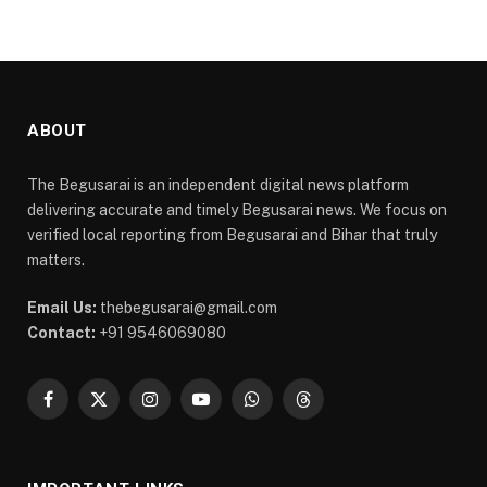
ABOUT
The Begusarai is an independent digital news platform
delivering accurate and timely Begusarai news. We focus on
verified local reporting from Begusarai and Bihar that truly
matters.
Email Us:
thebegusarai@gmail.com
Contact:
+91 9546069080
Facebook
X
Instagram
YouTube
WhatsApp
Threads
(Twitter)