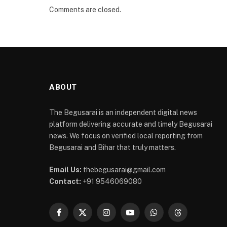
Comments are closed.
ABOUT
The Begusarai is an independent digital news
platform delivering accurate and timely Begusarai
news. We focus on verified local reporting from
Begusarai and Bihar that truly matters.
Email Us:
thebegusarai@gmail.com
Contact:
+91 9546069080
Facebook
X
Instagram
YouTube
WhatsApp
Threads