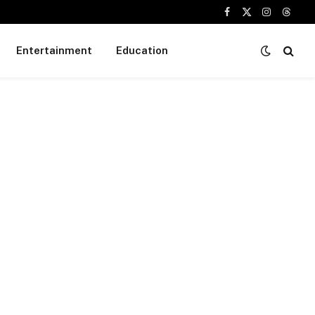
Facebook
X
Instagram
Threa
(Twitter)
Entertainment
Education