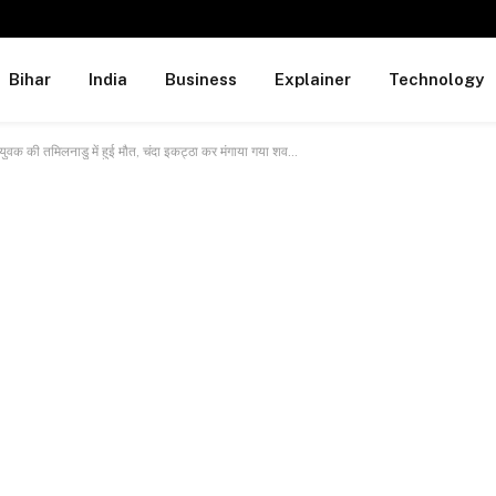
Bihar
India
Business
Explainer
Technology
वक की तमिलनाडु में हुई मौत, चंदा इकट्ठा कर मंगाया गया शव…