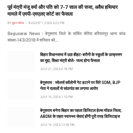
पूर्व मंत्री मंजू वर्मा और पति को 7-7 साल की सजा, अवैध हथियार
मामले में एमपी-एमएलए कोर्ट का फैसला
BY
सुमन सौरब
AUGUST 1, 2026 6:22 PM
Begusarai News : बेगूसराय जिले के चर्चित चेरिया बरियारपुर थाना कांड
संख्या-143/2018 में शनिवार को…
बिहार विधानसभा में उठा बीहट-बरौनी के स्कूलों के उत्क्रमण
का मुद्दा, शिक्षा मंत्री बोले- जल्द होगा फैसला
JULY 21, 2026 4:18 PM
बेगूसराय : ज्वेलर्स कॉलोनी गेट हटाने पर घिरे SDM, BJP
नेता ने दलालों से सांठगांठ का लगाया आरोप
JULY 14, 2026 1:10 PM
बेगूसराय बनेगा बिहार का पहला डिजिटल हेल्थ मॉडल जिला,
ABDM के तहत स्वास्थ्य सेवाएं होंगी पूरी तरह डिजिटाइज
JULY 14, 2026 12:04 PM