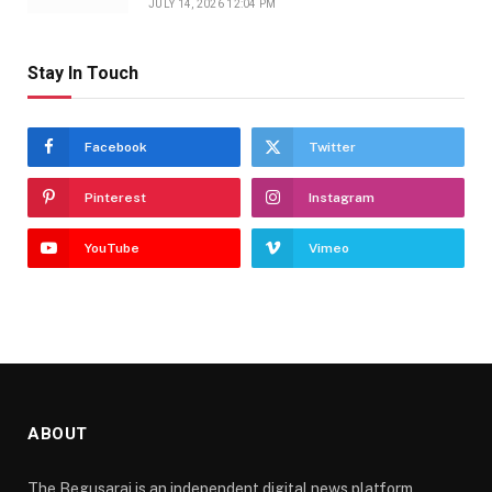
JULY 14, 2026 12:04 PM
Stay In Touch
Facebook
Twitter
Pinterest
Instagram
YouTube
Vimeo
ABOUT
The Begusarai is an independent digital news platform