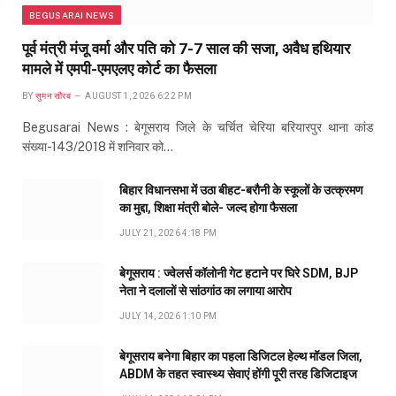
BEGUSARAI NEWS
पूर्व मंत्री मंजू वर्मा और पति को 7-7 साल की सजा, अवैध हथियार
मामले में एमपी-एमएलए कोर्ट का फैसला
BY
सुमन सौरब
AUGUST 1, 2026 6:22 PM
Begusarai News : बेगूसराय जिले के चर्चित चेरिया बरियारपुर थाना कांड
संख्या-143/2018 में शनिवार को…
बिहार विधानसभा में उठा बीहट-बरौनी के स्कूलों के उत्क्रमण
का मुद्दा, शिक्षा मंत्री बोले- जल्द होगा फैसला
JULY 21, 2026 4:18 PM
बेगूसराय : ज्वेलर्स कॉलोनी गेट हटाने पर घिरे SDM, BJP
नेता ने दलालों से सांठगांठ का लगाया आरोप
JULY 14, 2026 1:10 PM
बेगूसराय बनेगा बिहार का पहला डिजिटल हेल्थ मॉडल जिला,
ABDM के तहत स्वास्थ्य सेवाएं होंगी पूरी तरह डिजिटाइज