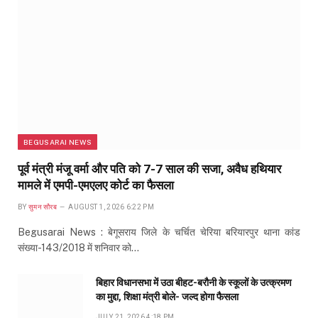
BEGUSARAI NEWS
पूर्व मंत्री मंजू वर्मा और पति को 7-7 साल की सजा, अवैध हथियार
मामले में एमपी-एमएलए कोर्ट का फैसला
BY
सुमन सौरब
AUGUST 1, 2026 6:22 PM
Begusarai News : बेगूसराय जिले के चर्चित चेरिया बरियारपुर थाना कांड
संख्या-143/2018 में शनिवार को…
बिहार विधानसभा में उठा बीहट-बरौनी के स्कूलों के उत्क्रमण
का मुद्दा, शिक्षा मंत्री बोले- जल्द होगा फैसला
JULY 21, 2026 4:18 PM