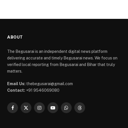
ABOUT
The Begusarai is an independent digital news platform
delivering accurate and timely Begusarai news. We focus on
verified local reporting from Begusarai and Bihar that truly
matters.
Email Us:
thebegusarai@gmail.com
Contact:
+91 9546069080
Facebook
X
Instagram
YouTube
WhatsApp
Threads
(Twitter)