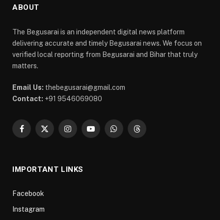
ABOUT
The Begusarai is an independent digital news platform
delivering accurate and timely Begusarai news. We focus on
verified local reporting from Begusarai and Bihar that truly
matters.
Email Us:
thebegusarai@gmail.com
Contact:
+91 9546069080
Facebook
X
Instagram
YouTube
WhatsApp
Threads
(Twitter)
IMPORTANT LINKS
Facebook
Instagram