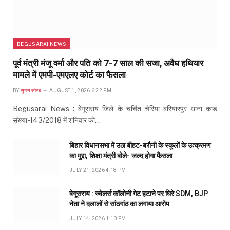
BEGUSARAI NEWS
पूर्व मंत्री मंजू वर्मा और पति को 7-7 साल की सजा, अवैध हथियार
मामले में एमपी-एमएलए कोर्ट का फैसला
BY
सुमन सौरब
AUGUST 1, 2026 6:22 PM
Begusarai News : बेगूसराय जिले के चर्चित चेरिया बरियारपुर थाना कांड
संख्या-143/2018 में शनिवार को…
बिहार विधानसभा में उठा बीहट-बरौनी के स्कूलों के उत्क्रमण
का मुद्दा, शिक्षा मंत्री बोले- जल्द होगा फैसला
JULY 21, 2026 4:18 PM
बेगूसराय : ज्वेलर्स कॉलोनी गेट हटाने पर घिरे SDM, BJP
नेता ने दलालों से सांठगांठ का लगाया आरोप
JULY 14, 2026 1:10 PM