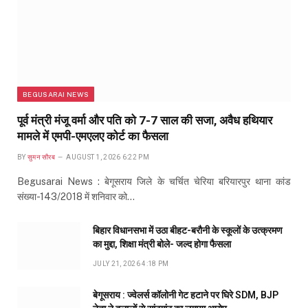
BEGUSARAI NEWS
पूर्व मंत्री मंजू वर्मा और पति को 7-7 साल की सजा, अवैध हथियार
मामले में एमपी-एमएलए कोर्ट का फैसला
BY
सुमन सौरब
AUGUST 1, 2026 6:22 PM
Begusarai News : बेगूसराय जिले के चर्चित चेरिया बरियारपुर थाना कांड
संख्या-143/2018 में शनिवार को…
बिहार विधानसभा में उठा बीहट-बरौनी के स्कूलों के उत्क्रमण
का मुद्दा, शिक्षा मंत्री बोले- जल्द होगा फैसला
JULY 21, 2026 4:18 PM
बेगूसराय : ज्वेलर्स कॉलोनी गेट हटाने पर घिरे SDM, BJP