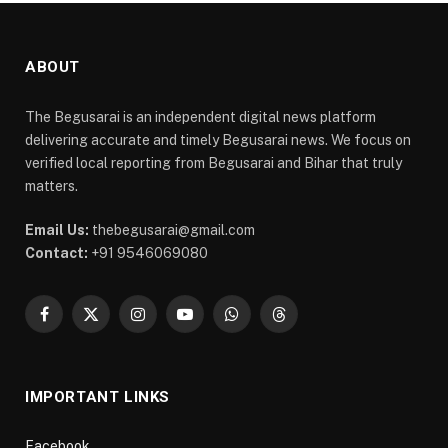
ABOUT
The Begusarai is an independent digital news platform
delivering accurate and timely Begusarai news. We focus on
verified local reporting from Begusarai and Bihar that truly
matters.
Email Us:
thebegusarai@gmail.com
Contact:
+91 9546069080
Facebook
X
Instagram
YouTube
WhatsApp
Threads
(Twitter)
IMPORTANT LINKS
Facebook