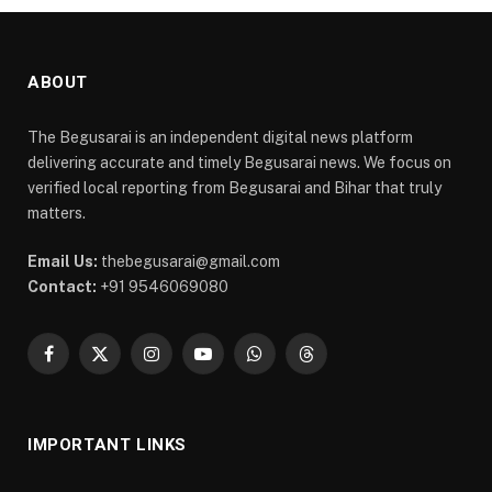
ABOUT
The Begusarai is an independent digital news platform
delivering accurate and timely Begusarai news. We focus on
verified local reporting from Begusarai and Bihar that truly
matters.
Email Us:
thebegusarai@gmail.com
Contact:
+91 9546069080
Facebook
X
Instagram
YouTube
WhatsApp
Threads
(Twitter)
IMPORTANT LINKS