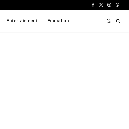
Facebook
X
Instagram
Threa
(Twitter)
Entertainment
Education