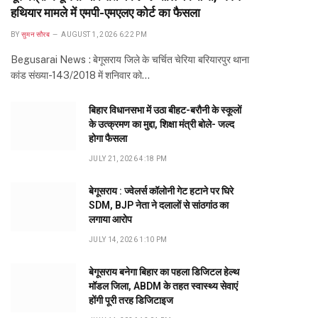
हथियार मामले में एमपी-एमएलए कोर्ट का फैसला
BY
सुमन सौरब
AUGUST 1, 2026 6:22 PM
Begusarai News : बेगूसराय जिले के चर्चित चेरिया बरियारपुर थाना
कांड संख्या-143/2018 में शनिवार को…
बिहार विधानसभा में उठा बीहट-बरौनी के स्कूलों
के उत्क्रमण का मुद्दा, शिक्षा मंत्री बोले- जल्द
होगा फैसला
JULY 21, 2026 4:18 PM
बेगूसराय : ज्वेलर्स कॉलोनी गेट हटाने पर घिरे
SDM, BJP नेता ने दलालों से सांठगांठ का
लगाया आरोप
JULY 14, 2026 1:10 PM
बेगूसराय बनेगा बिहार का पहला डिजिटल हेल्थ
मॉडल जिला, ABDM के तहत स्वास्थ्य सेवाएं
होंगी पूरी तरह डिजिटाइज