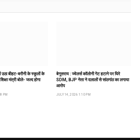
ं उठा बीहट-बरौनी के स्कूलों के
बेगूसराय : ज्वेलर्स कॉलोनी गेट हटाने पर घिरे
 शिक्षा मंत्री बोले- जल्द होगा
SDM, BJP नेता ने दलालों से सांठगांठ का लगाया
आरोप
18 PM
JULY 14, 2026 1:10 PM