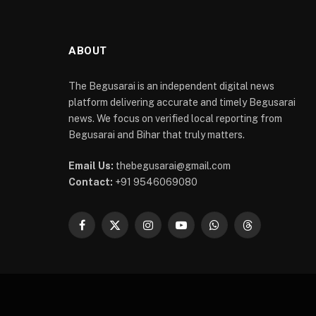
ABOUT
The Begusarai is an independent digital news
platform delivering accurate and timely Begusarai
news. We focus on verified local reporting from
Begusarai and Bihar that truly matters.
Email Us:
thebegusarai@gmail.com
Contact:
+91 9546069080
Facebook
X
Instagram
YouTube
WhatsApp
Threads
(Twitter)