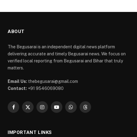
ABOUT
The Begusarai is an independent digital news platform
delivering accurate and timely Begusarai news. We focus on
verified local reporting from Begusarai and Bihar that truly
matters.
Email Us:
thebegusarai@gmail.com
Contact:
+91 9546069080
Facebook
X
Instagram
YouTube
WhatsApp
Threads
(Twitter)
IMPORTANT LINKS