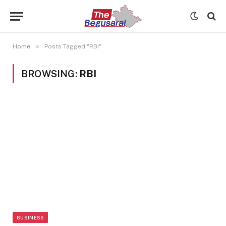
»
Home
Posts Tagged "RBI"
BROWSING:
RBI
BUSINESS