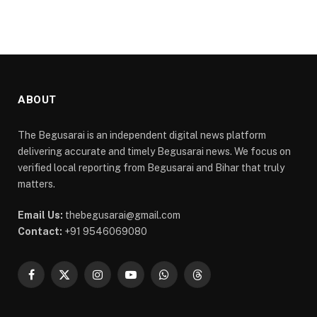
ABOUT
The Begusarai is an independent digital news platform
delivering accurate and timely Begusarai news. We focus on
verified local reporting from Begusarai and Bihar that truly
matters.
Email Us:
thebegusarai@gmail.com
Contact:
+91 9546069080
Facebook
X
Instagram
YouTube
WhatsApp
Threads
(Twitter)