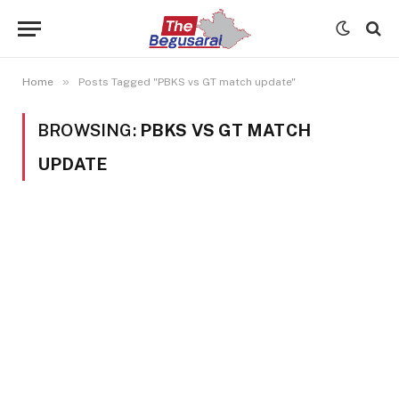
»
Home
Posts Tagged "PBKS vs GT match update"
BROWSING:
PBKS VS GT MATCH
UPDATE