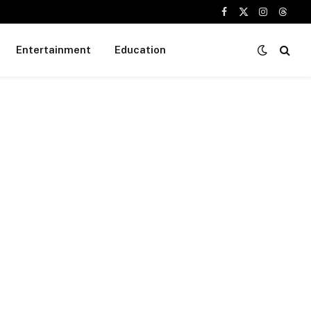
Facebook
X
Instagram
Threa
(Twitter)
Entertainment
Education