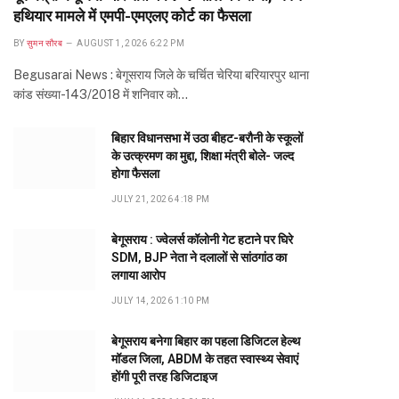
हथियार मामले में एमपी-एमएलए कोर्ट का फैसला
BY
सुमन सौरब
AUGUST 1, 2026 6:22 PM
Begusarai News : बेगूसराय जिले के चर्चित चेरिया बरियारपुर थाना
कांड संख्या-143/2018 में शनिवार को…
बिहार विधानसभा में उठा बीहट-बरौनी के स्कूलों
के उत्क्रमण का मुद्दा, शिक्षा मंत्री बोले- जल्द
होगा फैसला
JULY 21, 2026 4:18 PM
बेगूसराय : ज्वेलर्स कॉलोनी गेट हटाने पर घिरे
SDM, BJP नेता ने दलालों से सांठगांठ का
लगाया आरोप
JULY 14, 2026 1:10 PM
बेगूसराय बनेगा बिहार का पहला डिजिटल हेल्थ
मॉडल जिला, ABDM के तहत स्वास्थ्य सेवाएं
होंगी पूरी तरह डिजिटाइज