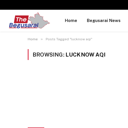
Home
Begusarai News
»
Home
Posts Tagged "lucknow aqi"
BROWSING:
LUCKNOW AQI