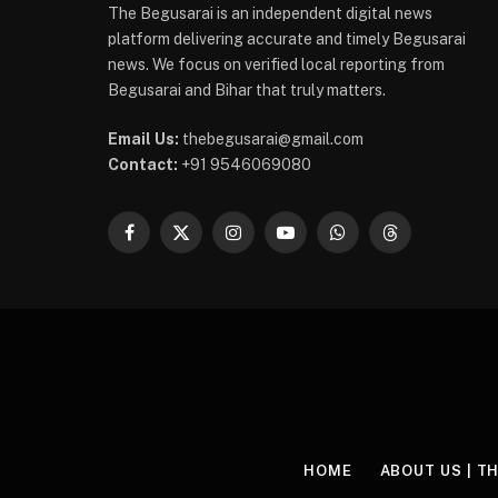
The Begusarai is an independent digital news
platform delivering accurate and timely Begusarai
news. We focus on verified local reporting from
Begusarai and Bihar that truly matters.
Email Us:
thebegusarai@gmail.com
Contact:
+91 9546069080
Facebook
X
Instagram
YouTube
WhatsApp
Threads
(Twitter)
HOME
ABOUT US | T