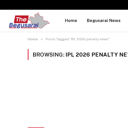
Home
Begusarai News
»
Home
Posts Tagged "IPL 2026 penalty news"
BROWSING:
IPL 2026 PENALTY N