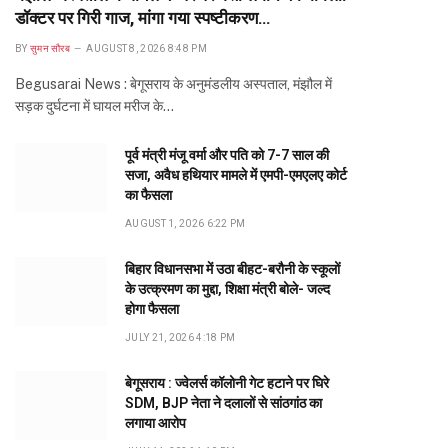
डॉक्टर पर गिरी गाज, मांगा गया स्पष्टीकरण…
BY
सुमन सौरब
AUGUST 8, 2026 8:48 PM
Begusarai News : बेगूसराय के अनुमंडलीय अस्पताल, मंझौल में
सड़क दुर्घटना में घायल मरीज के…
पूर्व मंत्री मंजू वर्मा और पति को 7-7 साल की
सजा, अवैध हथियार मामले में एमपी-एमएलए कोर्ट
का फैसला
AUGUST 1, 2026 6:22 PM
बिहार विधानसभा में उठा बीहट-बरौनी के स्कूलों
के उत्क्रमण का मुद्दा, शिक्षा मंत्री बोले- जल्द
होगा फैसला
JULY 21, 2026 4:18 PM
बेगूसराय : ज्वेलर्स कॉलोनी गेट हटाने पर घिरे
SDM, BJP नेता ने दलालों से सांठगांठ का
लगाया आरोप