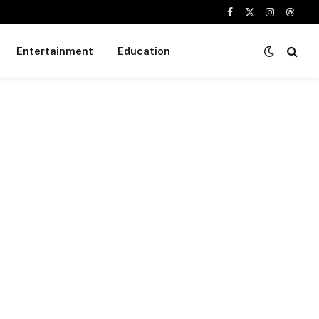
Facebook
X
Instagram
Threa
(Twitter)
Entertainment
Education