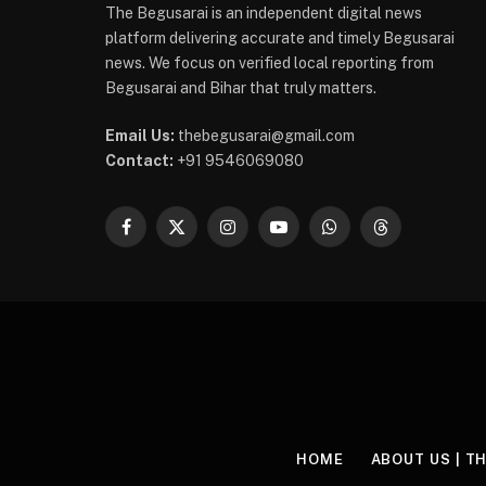
The Begusarai is an independent digital news
platform delivering accurate and timely Begusarai
news. We focus on verified local reporting from
Begusarai and Bihar that truly matters.
Email Us:
thebegusarai@gmail.com
Contact:
+91 9546069080
Facebook
X
Instagram
YouTube
WhatsApp
Threads
(Twitter)
HOME
ABOUT US | T