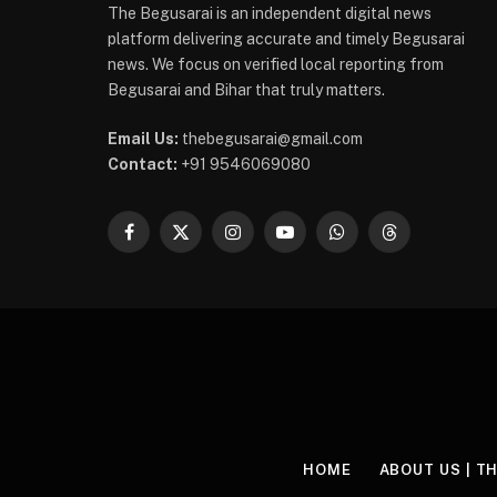
The Begusarai is an independent digital news
platform delivering accurate and timely Begusarai
news. We focus on verified local reporting from
Begusarai and Bihar that truly matters.
Email Us:
thebegusarai@gmail.com
Contact:
+91 9546069080
Facebook
X
Instagram
YouTube
WhatsApp
Threads
(Twitter)
HOME
ABOUT US | T