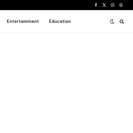
Facebook
X
Instagram
Threa
(Twitter)
Entertainment
Education