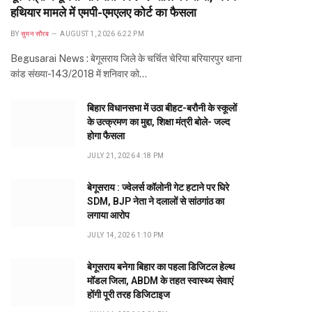
हथियार मामले में एमपी-एमएलए कोर्ट का फैसला
BY
सुमन सौरब
AUGUST 1, 2026 6:22 PM
Begusarai News : बेगूसराय जिले के चर्चित चेरिया बरियारपुर थाना
कांड संख्या-143/2018 में शनिवार को…
बिहार विधानसभा में उठा बीहट-बरौनी के स्कूलों
के उत्क्रमण का मुद्दा, शिक्षा मंत्री बोले- जल्द
होगा फैसला
JULY 21, 2026 4:18 PM
बेगूसराय : ज्वेलर्स कॉलोनी गेट हटाने पर घिरे
SDM, BJP नेता ने दलालों से सांठगांठ का
लगाया आरोप
JULY 14, 2026 1:10 PM
बेगूसराय बनेगा बिहार का पहला डिजिटल हेल्थ
मॉडल जिला, ABDM के तहत स्वास्थ्य सेवाएं
होंगी पूरी तरह डिजिटाइज