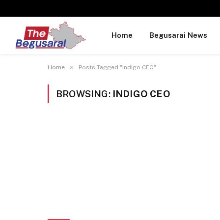
Home
Begusarai News
»
Home
Posts Tagged "Indigo CEO"
BROWSING:
INDIGO CEO