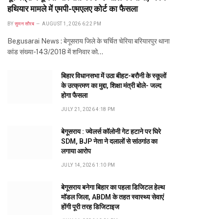
हथियार मामले में एमपी-एमएलए कोर्ट का फैसला
BY
सुमन सौरब
AUGUST 1, 2026 6:22 PM
Begusarai News : बेगूसराय जिले के चर्चित चेरिया बरियारपुर थाना
कांड संख्या-143/2018 में शनिवार को…
बिहार विधानसभा में उठा बीहट-बरौनी के स्कूलों
के उत्क्रमण का मुद्दा, शिक्षा मंत्री बोले- जल्द
होगा फैसला
JULY 21, 2026 4:18 PM
बेगूसराय : ज्वेलर्स कॉलोनी गेट हटाने पर घिरे
SDM, BJP नेता ने दलालों से सांठगांठ का
लगाया आरोप
JULY 14, 2026 1:10 PM
बेगूसराय बनेगा बिहार का पहला डिजिटल हेल्थ
मॉडल जिला, ABDM के तहत स्वास्थ्य सेवाएं
होंगी पूरी तरह डिजिटाइज