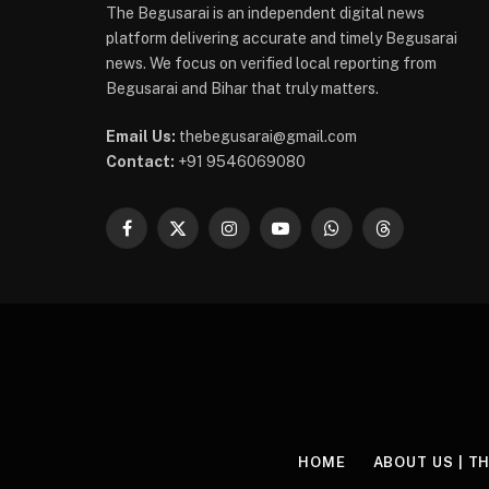
The Begusarai is an independent digital news
platform delivering accurate and timely Begusarai
news. We focus on verified local reporting from
Begusarai and Bihar that truly matters.
Email Us:
thebegusarai@gmail.com
Contact:
+91 9546069080
Facebook
X
Instagram
YouTube
WhatsApp
Threads
(Twitter)
HOME
ABOUT US | T