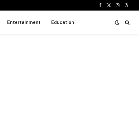
Facebook
X
Instagram
Threa
(Twitter)
Entertainment
Education