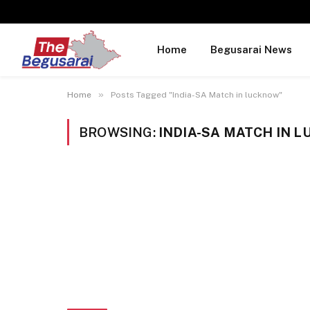
Home
Begusarai News
»
Home
Posts Tagged "India-SA Match in lucknow"
BROWSING:
INDIA-SA MATCH IN 