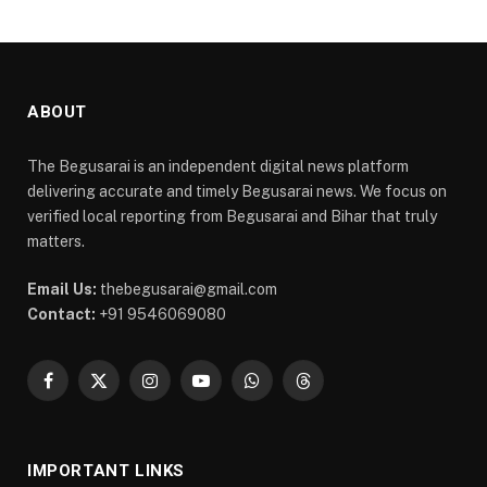
ABOUT
The Begusarai is an independent digital news platform
delivering accurate and timely Begusarai news. We focus on
verified local reporting from Begusarai and Bihar that truly
matters.
Email Us:
thebegusarai@gmail.com
Contact:
+91 9546069080
Facebook
X
Instagram
YouTube
WhatsApp
Threads
(Twitter)
IMPORTANT LINKS