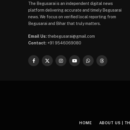
The Begusarai is an independent digital news
platform delivering accurate and timely Begusarai
news. We focus on verified local reporting from
Begusarai and Bihar that truly matters.
Email Us:
thebegusarai@gmail.com
Contact:
+91 9546069080
Facebook
X
Instagram
YouTube
WhatsApp
Threads
(Twitter)
HOME
ABOUT US | T