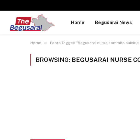
Home
Begusarai News
»
Home
Posts Tagged "Begusarai nurse commits suicide 
BROWSING:
BEGUSARAI NURSE CO