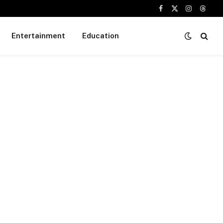
Facebook
X
Instagram
Threa
(Twitter)
Entertainment
Education