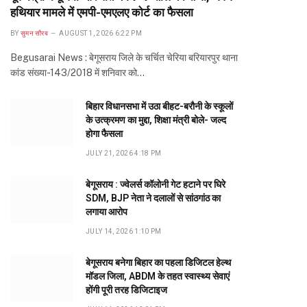
हथियार मामले में एमपी-एमएलए कोर्ट का फैसला
BY
सुमन सौरब
AUGUST 1, 2026 6:22 PM
Begusarai News : बेगूसराय जिले के चर्चित चेरिया बरियारपुर थाना
कांड संख्या-143/2018 में शनिवार को…
बिहार विधानसभा में उठा बीहट-बरौनी के स्कूलों
के उत्क्रमण का मुद्दा, शिक्षा मंत्री बोले- जल्द
होगा फैसला
JULY 21, 2026 4:18 PM
बेगूसराय : ज्वेलर्स कॉलोनी गेट हटाने पर घिरे
SDM, BJP नेता ने दलालों से सांठगांठ का
लगाया आरोप
JULY 14, 2026 1:10 PM
बेगूसराय बनेगा बिहार का पहला डिजिटल हेल्थ
मॉडल जिला, ABDM के तहत स्वास्थ्य सेवाएं
होंगी पूरी तरह डिजिटाइज