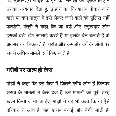
कि
मुख्यमंत्री
ने
इस
कानून
की
समीक्षा
की
इसके
लिए
मैं
उनका
धन्यवाद
देता
हूं
.
उन्होंने
का
कि
शराब
पीकर
जाने
वाले
या
कम
मात्रा
में
इसे
लेकर
जाने
वाले
को
पुलिस
नहीं
पकड़ेगी
.
मंत्री
ने
कहा
कि
जो
बड़े
और
रसूखदार
लोग
इसकी
बड़ी
खेप
सप्लाई
करते
हैं
या
इसके
चेन
चलाते
हैं
वो
अक्सर
बच
निकलते
हैं
.
गरीब
और
कमजोर
वर्ग
के
लोगों
पर
सबसे
अधिक
मामले
दर्ज किए जाते हैं.
गरीबों पर खत्म हो केस
मांझी
ने कहा कि इस केस में
जितने
गरीब
लोग
हैं
जिनपर
शराब
के
मामलों
में
केस
दर्ज
हैं
उन
मामलों
को
पूरी तरह
खत्म किया जाना चाहिए.
मांझी
ने यह भी कहा कि
वो
ऐसे
परिवार से
आते
हैं
जहां
शराब
बनाई
और
बेची
जाती
है
,