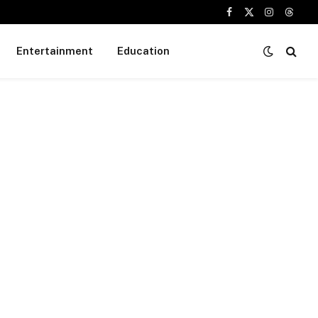
Facebook
X
Instagram
Threa
(Twitter)
Entertainment
Education