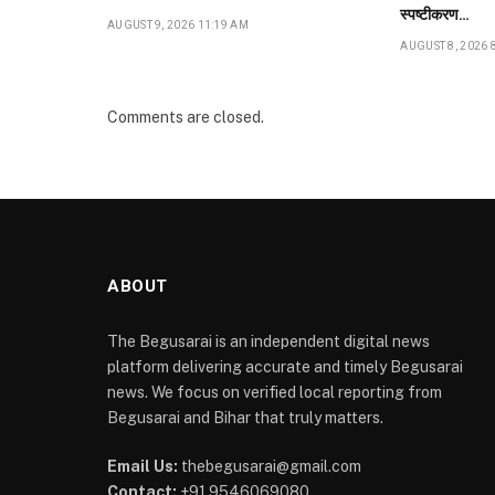
स्पष्टीकरण…
AUGUST 9, 2026 11:19 AM
AUGUST 8, 2026 
Comments are closed.
ABOUT
The Begusarai is an independent digital news
platform delivering accurate and timely Begusarai
news. We focus on verified local reporting from
Begusarai and Bihar that truly matters.
Email Us:
thebegusarai@gmail.com
Contact:
+91 9546069080