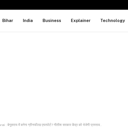
Bihar
India
Business
Explainer
Technology
ेगूसराय में बनेगा ग्रीनफील्ड एयरपोर्ट? नीतीश सरकार केंद्र को भेजेगी प्रस्ताव..