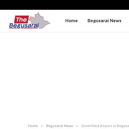
Home
Begusarai News
»
»
Home
Begusarai News
Greenfield Airport in Begusarai : ब