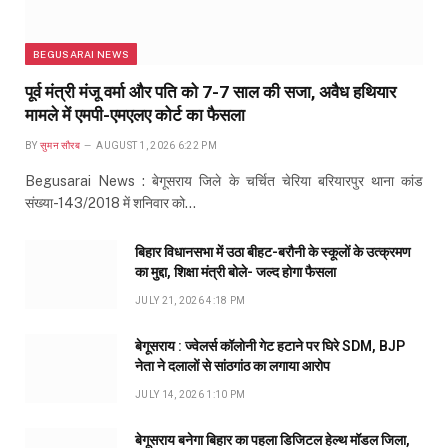
BEGUSARAI NEWS
पूर्व मंत्री मंजू वर्मा और पति को 7-7 साल की सजा, अवैध हथियार
मामले में एमपी-एमएलए कोर्ट का फैसला
BY
सुमन सौरब
AUGUST 1, 2026 6:22 PM
Begusarai News : बेगूसराय जिले के चर्चित चेरिया बरियारपुर थाना कांड
संख्या-143/2018 में शनिवार को…
बिहार विधानसभा में उठा बीहट-बरौनी के स्कूलों के उत्क्रमण
का मुद्दा, शिक्षा मंत्री बोले- जल्द होगा फैसला
JULY 21, 2026 4:18 PM
बेगूसराय : ज्वेलर्स कॉलोनी गेट हटाने पर घिरे SDM, BJP
नेता ने दलालों से सांठगांठ का लगाया आरोप
JULY 14, 2026 1:10 PM
बेगूसराय बनेगा बिहार का पहला डिजिटल हेल्थ मॉडल जिला,