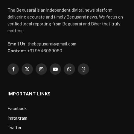
The Begusarai is an independent digital news platform
delivering accurate and timely Begusarai news. We focus on
verified local reporting from Begusarai and Bihar that truly
matters.
Email Us:
thebegusarai@gmail.com
Contact:
+91 9546069080
Facebook
X
Instagram
YouTube
WhatsApp
Threads
(Twitter)
IMPORTANT LINKS
Facebook
Instagram
Twitter