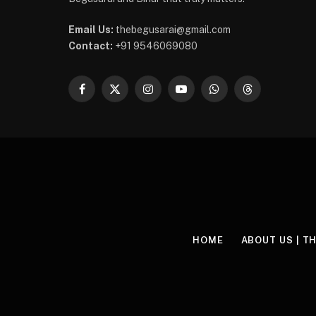
Email Us:
thebegusarai@gmail.com
Contact:
+91 9546069080
Facebook
X
Instagram
YouTube
WhatsApp
Threads
(Twitter)
HOME
ABOUT US | T