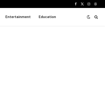
Facebook
X
Instagram
Threa
(Twitter)
Entertainment
Education