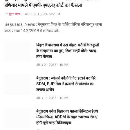
हथियार मामले में एमपी-एमएलए कोर्ट का फैसला
BY
सुमन सौरब
AUGUST 1, 2026 6:22 PM
Begusarai News : बेगूसराय जिले के चर्चित चेरिया बरियारपुर थाना
कांड संख्या-143/2018 में शनिवार को…
बिहार विधानसभा में उठा बीहट-बरौनी के स्कूलों
के उत्क्रमण का मुद्दा, शिक्षा मंत्री बोले- जल्द
होगा फैसला
JULY 21, 2026 4:18 PM
बेगूसराय : ज्वेलर्स कॉलोनी गेट हटाने पर घिरे
SDM, BJP नेता ने दलालों से सांठगांठ का
लगाया आरोप
JULY 14, 2026 1:10 PM
बेगूसराय बनेगा बिहार का पहला डिजिटल हेल्थ
मॉडल जिला, ABDM के तहत स्वास्थ्य सेवाएं
होंगी पूरी तरह डिजिटाइज