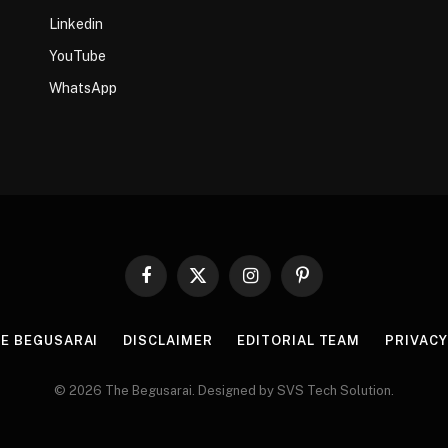
Linkedin
YouTube
WhatsApp
Facebook
X
Instagram
Pinterest
(Twitter)
HE BEGUSARAI
DISCLAIMER
EDITORIAL TEAM
PRIVACY
© 2026 The Begusarai. Designed by SVS Tech Solution.