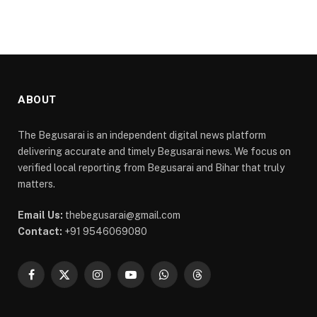
ABOUT
The Begusarai is an independent digital news platform
delivering accurate and timely Begusarai news. We focus on
verified local reporting from Begusarai and Bihar that truly
matters.
Email Us:
thebegusarai@gmail.com
Contact:
+91 9546069080
Facebook
X
Instagram
YouTube
WhatsApp
Threads
(Twitter)