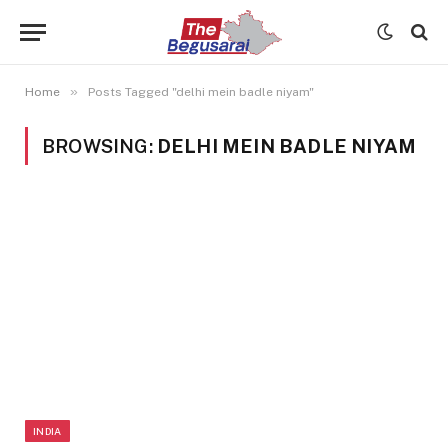
»
Home
Posts Tagged "delhi mein badle niyam"
BROWSING:
DELHI MEIN BADLE NIYAM
INDIA