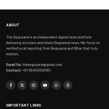
ABOUT
The Begusarai is an independent digital news platform
delivering accurate and timely Begusarai news. We focus on
verified local reporting from Begusarai and Bihar that truly
matters.
Email Us:
thebegusarai@gmail.com
Contact:
+91 9546069080
Facebook
X
Instagram
YouTube
WhatsApp
Threads
(Twitter)
IMPORTANT LINKS