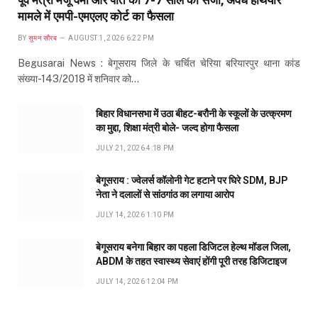
पूर्व मंत्री मंजू वर्मा और पति को 7-7 साल की सजा, अवैध हथियार
मामले में एमपी-एमएलए कोर्ट का फैसला
BY
सुमन सौरब
AUGUST 1, 2026 6:22 PM
Begusarai News : बेगूसराय जिले के चर्चित चेरिया बरियारपुर थाना कांड
संख्या-143/2018 में शनिवार को…
बिहार विधानसभा में उठा बीहट-बरौनी के स्कूलों के उत्क्रमण
का मुद्दा, शिक्षा मंत्री बोले- जल्द होगा फैसला
JULY 21, 2026 4:18 PM
बेगूसराय : ज्वेलर्स कॉलोनी गेट हटाने पर घिरे SDM, BJP
नेता ने दलालों से सांठगांठ का लगाया आरोप
JULY 14, 2026 1:10 PM
बेगूसराय बनेगा बिहार का पहला डिजिटल हेल्थ मॉडल जिला,
ABDM के तहत स्वास्थ्य सेवाएं होंगी पूरी तरह डिजिटाइज
JULY 14, 2026 12:04 PM