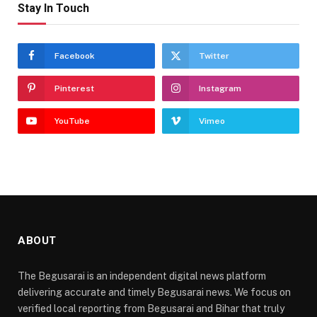
Stay In Touch
Facebook
Twitter
Pinterest
Instagram
YouTube
Vimeo
ABOUT
The Begusarai is an independent digital news platform
delivering accurate and timely Begusarai news. We focus on
verified local reporting from Begusarai and Bihar that truly