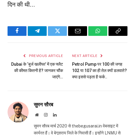
दिन की थी…
Facebook
Telegram
Twitter
Email
WhatsApp
Copy
Link
PREVIOUS ARTICLE
NEXT ARTICLE
Dubai के ‘बुर्ज खलीफा’ में एक फ्लैट
Petrol Pump पर ₹100 की जगह
की कीमत क‍ितनी है? जानकर चौंक
102 या 107 का ही तेल क्‍यों डलवाते?
जाएंगे…
क्‍या इससे पड़ता है फर्क..
सुमन सौरब
Website
Instagram
LinkedIn
सुमन सौरब मार्च 2020 से thebegusarai.in वेबसाइट में
कार्यरत हैं। वे बेगूसराय जिले के निवासी हैं। इन्होंने LNMU से