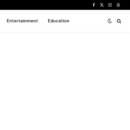
Facebook
X
Instagram
Threa
(Twitter)
Entertainment
Education