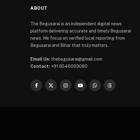
ABOUT
The Begusarai is an independent digital news
platform delivering accurate and timely Begusarai
news. We focus on verified local reporting from
Begusarai and Bihar that truly matters.
Email Us:
thebegusarai@gmail.com
Contact:
+91 9546069080
Facebook
X
Instagram
YouTube
WhatsApp
Threads
(Twitter)