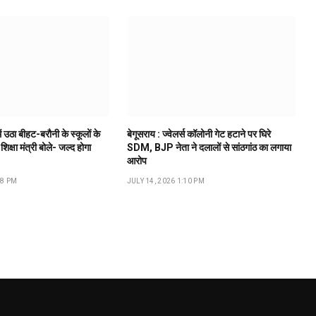
ं उठा बीहट-बरौनी के स्कूलों के
बेगूसराय : ज्वेलर्स कॉलोनी गेट हटाने पर घिरे
 शिक्षा मंत्री बोले- जल्द होगा
SDM, BJP नेता ने दलालों से सांठगांठ का लगाया
आरोप
18 PM
JULY 14, 2026 1:10 PM