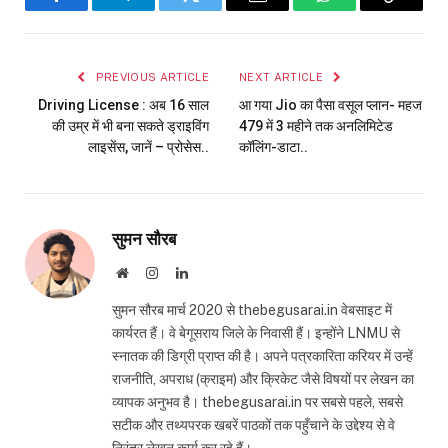
Facebook
Telegram
Twitter
Email
WhatsApp
Copy
Link
PREVIOUS ARTICLE
NEXT ARTICLE
Driving License : अब 16 साल
आ गया Jio का पैसा वसूल प्लान- महज
की उम्र में भी बना सकते ड्राइविंग
₹479 में 3 महीने तक अनलिमिटेड
लाइसेंस, जानें – प्रोसेस..
कॉलिंग-डाटा..
सुमन सौरब
Website
Instagram
LinkedIn
सुमन सौरब मार्च 2020 से thebegusarai.in वेबसाइट में
कार्यरत हैं। वे बेगूसराय जिले के निवासी हैं। इन्होंने LNMU से
स्नातक की डिग्री प्राप्त की है। अपने पत्रकारिता करियर में उन्हें
राजनीति, अपराध (क्राइम) और क्रिकेट जैसे विषयों पर लेखन का
व्यापक अनुभव है। thebegusarai.in पर सबसे पहले, सबसे
सटीक और तथ्यपरक खबरें पाठकों तक पहुँचाने के उद्देश्य से वे
निरंतर लेखन कार्य कर रहे हैं।