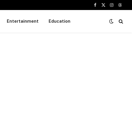
Facebook
X
Instagram
Threa
(Twitter)
Entertainment
Education