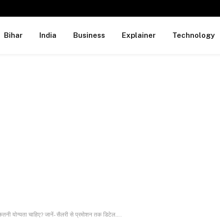
Bihar
India
Business
Explainer
Technology
ितनी योग्यता चाहिए? जानें- सैलरी से प्रमोशन तक डिटेल….