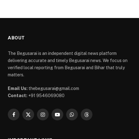
ABOUT
The Begusarai is an independent digital news platform
delivering accurate and timely Begusarai news. We focus on
verified local reporting from Begusarai and Bihar that truly
matters.
Email Us:
thebegusarai@gmail.com
Contact:
+91 9546069080
Facebook
X
Instagram
YouTube
WhatsApp
Threads
(Twitter)