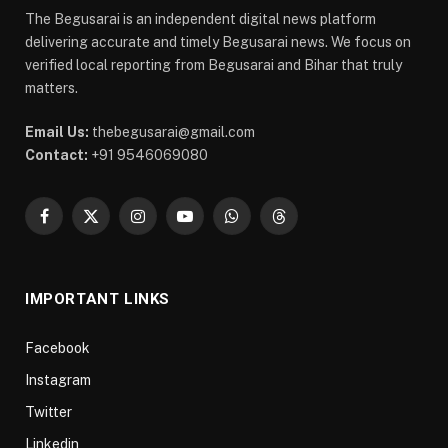
The Begusarai is an independent digital news platform
delivering accurate and timely Begusarai news. We focus on
verified local reporting from Begusarai and Bihar that truly
matters.
Email Us:
thebegusarai@gmail.com
Contact:
+91 9546069080
Facebook
X
Instagram
YouTube
WhatsApp
Threads
(Twitter)
IMPORTANT LINKS
Facebook
Instagram
Twitter
Linkedin