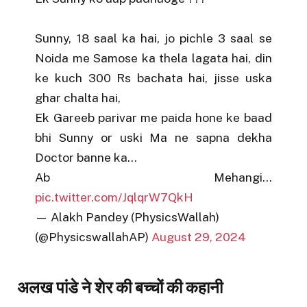
Sunny, 18 saal ka hai, jo pichle 3 saal se
Noida me Samose ka thela lagata hai, din
ke kuch 300 Rs bachata hai, jisse uska
ghar chalta hai,
Ek Gareeb parivar me paida hone ke baad
bhi Sunny or uski Ma ne sapna dekha
Doctor banne ka…
Ab Mehangi…
pic.twitter.com/JqlqrW7QkH
— Alakh Pandey (PhysicsWallah)
(@PhysicswallahAP)
August 29, 2024
अलख पांडे ने शेर की बच्चों की कहानी