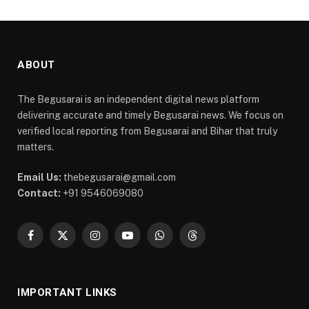
ABOUT
The Begusarai is an independent digital news platform
delivering accurate and timely Begusarai news. We focus on
verified local reporting from Begusarai and Bihar that truly
matters.
Email Us:
thebegusarai@gmail.com
Contact:
+91 9546069080
Facebook
X
Instagram
YouTube
WhatsApp
Threads
(Twitter)
IMPORTANT LINKS