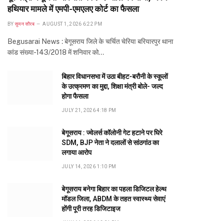
हथियार मामले में एमपी-एमएलए कोर्ट का फैसला
BY
सुमन सौरब
AUGUST 1, 2026 6:22 PM
Begusarai News : बेगूसराय जिले के चर्चित चेरिया बरियारपुर थाना
कांड संख्या-143/2018 में शनिवार को…
बिहार विधानसभा में उठा बीहट-बरौनी के स्कूलों
के उत्क्रमण का मुद्दा, शिक्षा मंत्री बोले- जल्द
होगा फैसला
JULY 21, 2026 4:18 PM
बेगूसराय : ज्वेलर्स कॉलोनी गेट हटाने पर घिरे
SDM, BJP नेता ने दलालों से सांठगांठ का
लगाया आरोप
JULY 14, 2026 1:10 PM
बेगूसराय बनेगा बिहार का पहला डिजिटल हेल्थ
मॉडल जिला, ABDM के तहत स्वास्थ्य सेवाएं
होंगी पूरी तरह डिजिटाइज