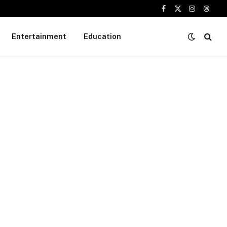
Facebook
X
Instagram
Threa
(Twitter)
Entertainment
Education