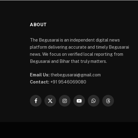
ABOUT
The Begusarai is an independent digital news
platform delivering accurate and timely Begusarai
news. We focus on verified local reporting from
Begusarai and Bihar that truly matters.
Email Us:
thebegusarai@gmail.com
Contact:
+91 9546069080
Facebook
X
Instagram
YouTube
WhatsApp
Threads
(Twitter)