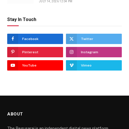
JULY 14, 2026 12:04 PM
Stay In Touch
Facebook
Twitter
Pinterest
Instagram
YouTube
Vimeo
ABOUT
The Begusarai is an independent digital news platform