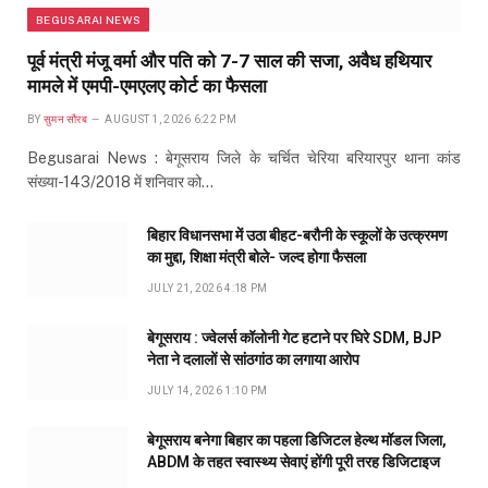
BEGUSARAI NEWS
पूर्व मंत्री मंजू वर्मा और पति को 7-7 साल की सजा, अवैध हथियार
मामले में एमपी-एमएलए कोर्ट का फैसला
BY
सुमन सौरब
AUGUST 1, 2026 6:22 PM
Begusarai News : बेगूसराय जिले के चर्चित चेरिया बरियारपुर थाना कांड
संख्या-143/2018 में शनिवार को…
बिहार विधानसभा में उठा बीहट-बरौनी के स्कूलों के उत्क्रमण
का मुद्दा, शिक्षा मंत्री बोले- जल्द होगा फैसला
JULY 21, 2026 4:18 PM
बेगूसराय : ज्वेलर्स कॉलोनी गेट हटाने पर घिरे SDM, BJP
नेता ने दलालों से सांठगांठ का लगाया आरोप
JULY 14, 2026 1:10 PM
बेगूसराय बनेगा बिहार का पहला डिजिटल हेल्थ मॉडल जिला,
ABDM के तहत स्वास्थ्य सेवाएं होंगी पूरी तरह डिजिटाइज