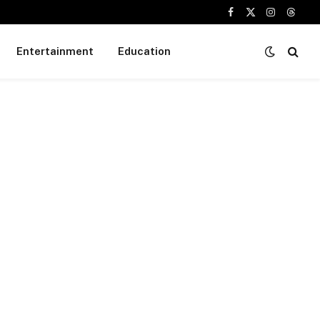
Facebook
X
Instagram
Threa
(Twitter)
Entertainment
Education