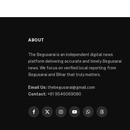
ABOUT
The Begusarai is an independent digital news
platform delivering accurate and timely Begusarai
news. We focus on verified local reporting from
Begusarai and Bihar that truly matters.
Email Us:
thebegusarai@gmail.com
Contact:
+91 9546069080
Facebook
X
Instagram
YouTube
WhatsApp
Threads
(Twitter)