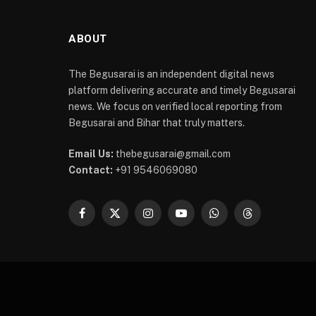
ABOUT
The Begusarai is an independent digital news
platform delivering accurate and timely Begusarai
news. We focus on verified local reporting from
Begusarai and Bihar that truly matters.
Email Us:
thebegusarai@gmail.com
Contact:
+91 9546069080
Facebook
X
Instagram
YouTube
WhatsApp
Threads
(Twitter)