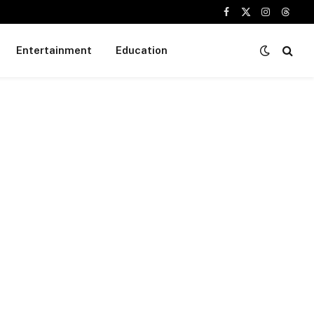
Facebook
X
Instagram
Threa
(Twitter)
Entertainment
Education