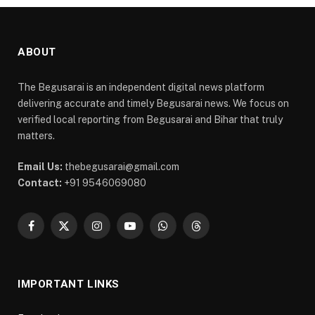
ABOUT
The Begusarai is an independent digital news platform
delivering accurate and timely Begusarai news. We focus on
verified local reporting from Begusarai and Bihar that truly
matters.
Email Us:
thebegusarai@gmail.com
Contact:
+91 9546069080
Facebook
X
Instagram
YouTube
WhatsApp
Threads
(Twitter)
IMPORTANT LINKS