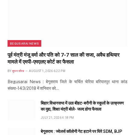
BEGUSARAI NEWS
पूर्व मंत्री मंजू वर्मा और पति को 7-7 साल की सजा, अवैध हथियार
मामले में एमपी-एमएलए कोर्ट का फैसला
BY
सुमन सौरब
AUGUST 1, 2026 6:22 PM
Begusarai News : बेगूसराय जिले के चर्चित चेरिया बरियारपुर थाना कांड
संख्या-143/2018 में शनिवार को…
बिहार विधानसभा में उठा बीहट-बरौनी के स्कूलों के उत्क्रमण
का मुद्दा, शिक्षा मंत्री बोले- जल्द होगा फैसला
JULY 21, 2026 4:18 PM
बेगूसराय : ज्वेलर्स कॉलोनी गेट हटाने पर घिरे SDM, BJP