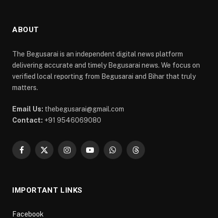
ABOUT
The Begusarai is an independent digital news platform
delivering accurate and timely Begusarai news. We focus on
verified local reporting from Begusarai and Bihar that truly
matters.
Email Us:
thebegusarai@gmail.com
Contact:
+91 9546069080
Facebook
X
Instagram
YouTube
WhatsApp
Threads
(Twitter)
IMPORTANT LINKS
Facebook