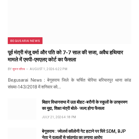
BEGUSARAI NEWS
पूर्व मंत्री मंजू वर्मा और पति को 7-7 साल की सजा, अवैध हथियार
मामले में एमपी-एमएलए कोर्ट का फैसला
BY
सुमन सौरब
AUGUST 1, 2026 6:22 PM
Begusarai News : बेगूसराय जिले के चर्चित चेरिया बरियारपुर थाना कांड
संख्या-143/2018 में शनिवार को…
बिहार विधानसभा में उठा बीहट-बरौनी के स्कूलों के उत्क्रमण
का मुद्दा, शिक्षा मंत्री बोले- जल्द होगा फैसला
JULY 21, 2026 4:18 PM
बेगूसराय : ज्वेलर्स कॉलोनी गेट हटाने पर घिरे SDM, BJP
नेता ने दलालों से सांठगांठ का लगाया आरोप