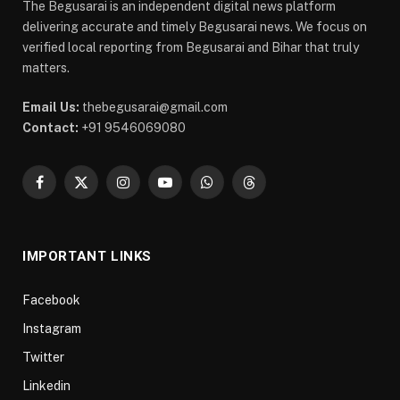
The Begusarai is an independent digital news platform
delivering accurate and timely Begusarai news. We focus on
verified local reporting from Begusarai and Bihar that truly
matters.
Email Us:
thebegusarai@gmail.com
Contact:
+91 9546069080
Facebook
X
Instagram
YouTube
WhatsApp
Threads
(Twitter)
IMPORTANT LINKS
Facebook
Instagram
Twitter
Linkedin