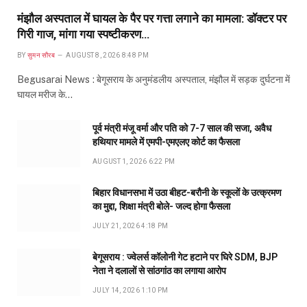
मंझौल अस्पताल में घायल के पैर पर गत्ता लगाने का मामला: डॉक्टर पर
गिरी गाज, मांगा गया स्पष्टीकरण…
BY
सुमन सौरब
AUGUST 8, 2026 8:48 PM
Begusarai News : बेगूसराय के अनुमंडलीय अस्पताल, मंझौल में सड़क दुर्घटना में
घायल मरीज के…
पूर्व मंत्री मंजू वर्मा और पति को 7-7 साल की सजा, अवैध
हथियार मामले में एमपी-एमएलए कोर्ट का फैसला
AUGUST 1, 2026 6:22 PM
बिहार विधानसभा में उठा बीहट-बरौनी के स्कूलों के उत्क्रमण
का मुद्दा, शिक्षा मंत्री बोले- जल्द होगा फैसला
JULY 21, 2026 4:18 PM
बेगूसराय : ज्वेलर्स कॉलोनी गेट हटाने पर घिरे SDM, BJP
नेता ने दलालों से सांठगांठ का लगाया आरोप
JULY 14, 2026 1:10 PM