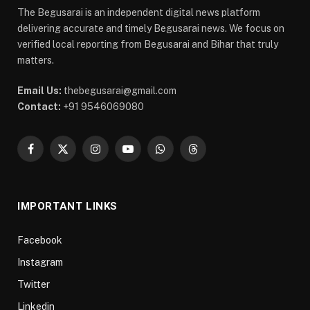
The Begusarai is an independent digital news platform
delivering accurate and timely Begusarai news. We focus on
verified local reporting from Begusarai and Bihar that truly
matters.
Email Us:
thebegusarai@gmail.com
Contact:
+91 9546069080
Facebook
X
Instagram
YouTube
WhatsApp
Threads
(Twitter)
IMPORTANT LINKS
Facebook
Instagram
Twitter
Linkedin